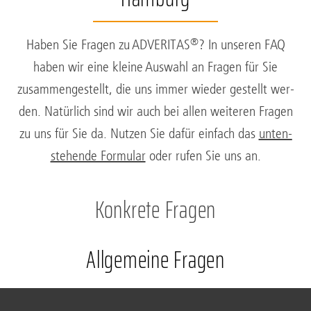
®
Haben Sie Fra­gen zu ADVE­RI­TAS
? In unse­ren FAQ
haben wir eine klei­ne Aus­wahl an Fra­gen für Sie
zusam­men­ge­stellt, die uns immer wie­der gestellt wer­
den. Natür­lich sind wir auch bei allen wei­te­ren Fra­gen
zu uns für Sie da. Nut­zen Sie dafür ein­fach das
unten­
ste­hen­de For­mu­lar
oder rufen Sie uns an.
Konkrete Fragen
Allgemeine Fragen