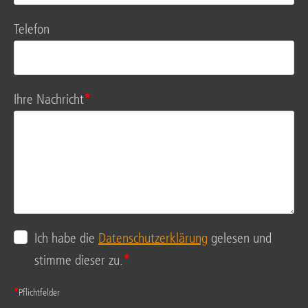
Tele­fon
Ihre Nach­richt
*
Ich habe die
Daten­schutz­er­klä­rung
gele­sen und
stim­me die­ser zu.
*
*
Pflicht­fel­der