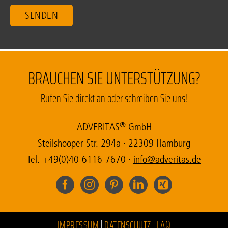
BRAUCHEN SIE UNTERSTÜTZUNG?
Rufen Sie direkt an oder schreiben Sie uns!
®
ADVE­RI­TAS
GmbH
Steil­sho­o­per Str. 294a
·
22309 Ham­burg
Tel. +49(0)40-6116-7670
·
ni
da@of
tirev
ed.sa
FAQ
IMPRESSUM
DATENSCHUTZ