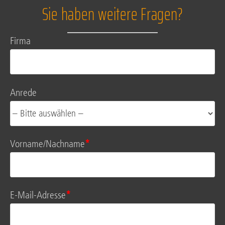
Sie haben weitere Fragen?
Fir­ma
Anre­de
URL
*
Vorname/Nachname
*
E-Mail-Adres­se
*