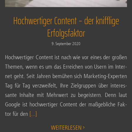
Hochwertiger Content – der knifflige
Erfolgsfaktor
9. Sep­tem­ber 2020
Hoch­wer­ti­ger Con­tent ist nach wie vor eines der gro­ßen
The­men, wenn es um das Errei­chen von Usern im Inter­
net geht. Seit Jah­ren bemü­hen sich Mar­ke­ting-Exper­ten
Tag für Tag ver­zwei­felt, Ihre Ziel­grup­pen über inter­es­
san­te Inhal­te mit Mehr­wert zu begeis­tern. Denn laut
Goog­le ist hoch­wer­ti­ger Con­tent der maß­geb­li­che Fak­
tor für den
[...]
WEI­TER­LE­SEN