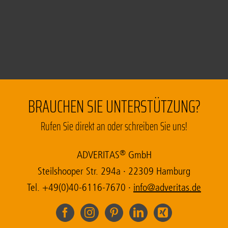
BRAUCHEN SIE UNTERSTÜTZUNG?
Rufen Sie direkt an oder schreiben Sie uns!
®
ADVE­RI­TAS
GmbH
Steil­sho­o­per Str. 294a
·
22309 Ham­burg
Tel. +49(0)40-6116-7670
·
ni
da@of
tirev
ed.sa