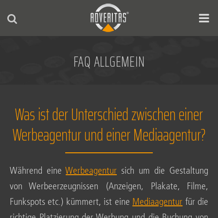
Zum
Inhalt
springen
FAQ ALLGEMEIN
Was ist der Unterschied zwischen einer
Werbeagentur und einer Mediaagentur?
Wäh­rend eine
Wer­be­agen­tur
sich um die Gestal­tung
von Wer­be­er­zeug­nis­sen (Anzei­gen, Pla­ka­te, Fil­me,
Funk­spots etc.) küm­mert, ist eine
Media­agen­tur
für die
rich­ti­ge Plat­zie­rung der Wer­bung und die Buchung von