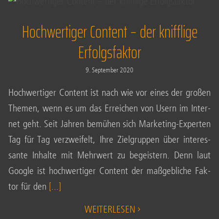
Erfolgsfaktor
INTER­NET
Hochwertiger Content – der knifflige
Erfolgsfaktor
9. Sep­tem­ber 2020
Hoch­wer­ti­ger Con­tent ist nach wie vor eines der gro­ßen
The­men, wenn es um das Errei­chen von Usern im Inter­
net geht. Seit Jah­ren bemü­hen sich Mar­ke­ting-Exper­ten
Tag für Tag ver­zwei­felt, Ihre Ziel­grup­pen über inter­es­
san­te Inhal­te mit Mehr­wert zu begeis­tern. Denn laut
Goog­le ist hoch­wer­ti­ger Con­tent der maß­geb­li­che Fak­
tor für den
[...]
WEI­TER­LE­SEN