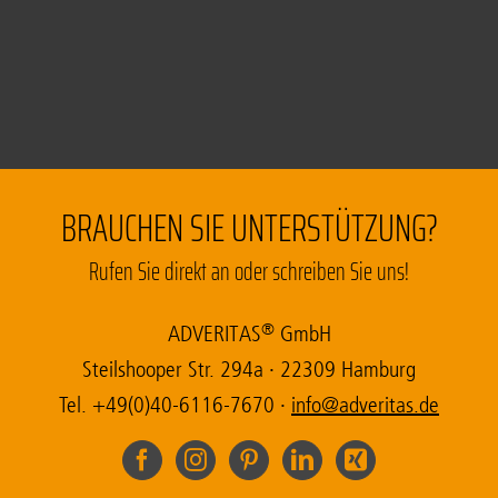
BRAUCHEN SIE UNTERSTÜTZUNG?
Rufen Sie direkt an oder schreiben Sie uns!
®
ADVE­RI­TAS
GmbH
Steil­sho­o­per Str. 294a
·
22309 Ham­burg
Tel. +49(0)40-6116-7670
·
ni
da@of
tirev
ed.sa