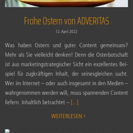
Frohe Ostern von ADVERITAS
12. April 2022
Was haben Ostern und guter Con­tent gemein­sam?
Mehr als Sie viel­leicht den­ken! Denn die Oster­bot­schaft
ist aus mar­ke­ting­stra­te­gi­scher Sicht ein exzel­len­tes Bei­
spiel für zug­kräf­ti­gen Inhalt, der sei­nes­glei­chen sucht.
Wer im Inter­net – oder auch ins­ge­samt in den Medi­en –
wahr­ge­nom­men wer­den will, muss span­nen­den Con­tent
lie­fern. Inhalt­lich betrach­tet –
[...]
WEI­TER­LE­SEN
Hoch­wer­ti­ger Con­tent – der kniff­li­ge