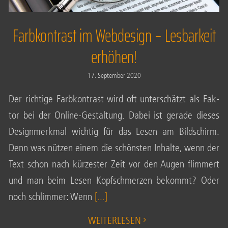
Farbkontrast im Webdesign – Lesbarkeit
erhöhen!
17. Sep­tem­ber 2020
Der rich­ti­ge Farb­kon­trast wird oft unter­schätzt als Fak­
tor bei der Online-Gestal­tung. Dabei ist gera­de die­ses
Design­merk­mal wich­tig für das Lesen am Bild­schirm.
Denn was nüt­zen einem die schöns­ten Inhal­te, wenn der
Text schon nach kür­zes­ter Zeit vor den Augen flim­mert
und man beim Lesen Kopf­schmer­zen bekommt? Oder
noch schlim­mer: Wenn
[...]
WEI­TER­LE­SEN