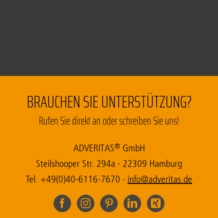
BRAUCHEN SIE UNTERSTÜTZUNG?
Rufen Sie direkt an oder schreiben Sie uns!
®
ADVE­RI­TAS
GmbH
Steil­sho­o­per Str. 294a
·
22309 Ham­burg
Tel. +49(0)40-6116-7670
·
ni
da@of
tirev
ed.sa